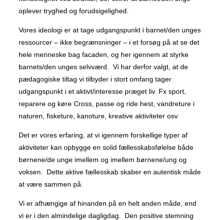
oplever tryghed og forudsigelighed.
Vores ideologi er at tage udgangspunkt i barnet/den unges
ressourcer – ikke begrænsninger – i et forsøg på at se det
hele menneske bag facaden, og her igennem at styrke
barnets/den unges selvværd. Vi har derfor valgt, at de
pædagogiske tiltag vi tilbyder i stort omfang tager
udgangspunkt i et aktivt/interesse præget liv. Fx sport,
reparere og køre Cross, passe og ride hest, vandreture i
naturen, fisketure, kanoture, kreative aktiviteter osv.
Det er vores erfaring, at vi igennem forskellige typer af
aktiviteter kan opbygge en solid fællesskabsfølelse både
børnene/de unge imellem og imellem børnene/ung og
voksen. Dette aktive fællesskab skaber en autentisk måde
at være sammen på.
Vi er afhængige af hinanden på en helt anden måde, end
vi er i den almindelige dagligdag. Den positive stemning