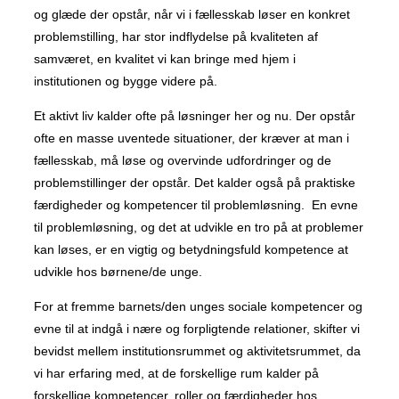
og glæde der opstår, når vi i fællesskab løser en konkret
problemstilling, har stor indflydelse på kvaliteten af
samværet, en kvalitet vi kan bringe med hjem i
institutionen og bygge videre på.
Et aktivt liv kalder ofte på løsninger her og nu. Der opstår
ofte en masse uventede situationer, der kræver at man i
fællesskab, må løse og overvinde udfordringer og de
problemstillinger der opstår. Det kalder også på praktiske
færdigheder og kompetencer til problemløsning. En evne
til problemløsning, og det at udvikle en tro på at problemer
kan løses, er en vigtig og betydningsfuld kompetence at
udvikle hos børnene/de unge.
For at fremme barnets/den unges sociale kompetencer og
evne til at indgå i nære og forpligtende relationer, skifter vi
bevidst mellem institutionsrummet og aktivitetsrummet, da
vi har erfaring med, at de forskellige rum kalder på
forskellige kompetencer, roller og færdigheder hos