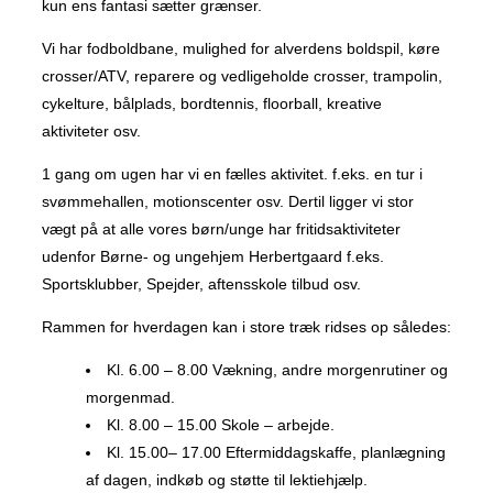
kun ens fantasi sætter grænser.
Vi har fodboldbane, mulighed for alverdens boldspil, køre
crosser/ATV, reparere og vedligeholde crosser, trampolin,
cykelture, bålplads, bordtennis, floorball, kreative
aktiviteter osv.
1 gang om ugen har vi en fælles aktivitet. f.eks. en tur i
svømmehallen, motionscenter osv. Dertil ligger vi stor
vægt på at alle vores børn/unge har fritidsaktiviteter
udenfor Børne- og ungehjem Herbertgaard f.eks.
Sportsklubber, Spejder, aftensskole tilbud osv.
Rammen for hverdagen kan i store træk ridses op således:
Kl. 6.00 – 8.00 Vækning, andre morgenrutiner og
morgenmad.
Kl. 8.00 – 15.00 Skole – arbejde.
Kl. 15.00– 17.00 Eftermiddagskaffe, planlægning
af dagen, indkøb og støtte til lektiehjælp.